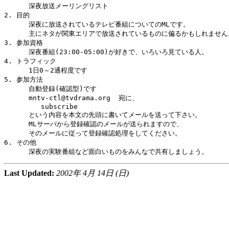
      深夜放送メーリングリスト

2. 目的

      深夜に放送されているテレビ番組についてのMLです。

      主にネタが関東エリアで放送されているものに偏るかもしれません。
3. 参加資格

      深夜番組(23:00-05:00)が好きで、いろいろ見ている人。

4. トラフィック

      1日0～2通程度です

5. 参加方法

      自動登録(確認型)です

      mntv-ctl@tvdrama.org  宛に、

         subscribe

      という内容を本文の先頭に書いてメールを送って下さい。

      MLサーバから登録確認のメールが送られますので、

      そのメールに従って登録確認処理をしてください。

6. その他

Last Updated:
2002年 4月 14日 (日)